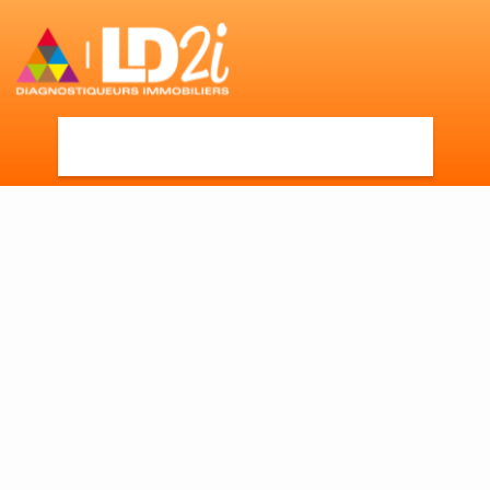
Accueil
►
Actualités
►
Loi Climat & Résilience : une
révolution écologique pour l’immobilier Français